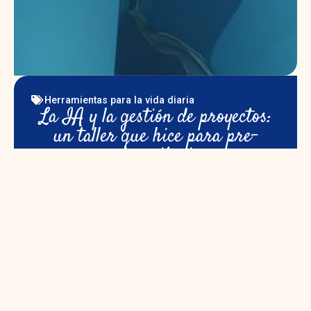
Herramientas para la vida diaria
La IA y la gestión de proyectos:
un taller que hice para pre-
universitarios
Hice mi primer taller de inteligencia artificial y
gestión de proyectos para la vida diaria, dirigido a
estudiantes pre- universitarios. Revisamos
conceptos técnicos y desarrollamos en conjunto la
planificación del proyecto de una celebración de
quince años. Estoy convencida de que ambas
herramientas son y serán muy útiles en el contexto
mundial que vivimos.