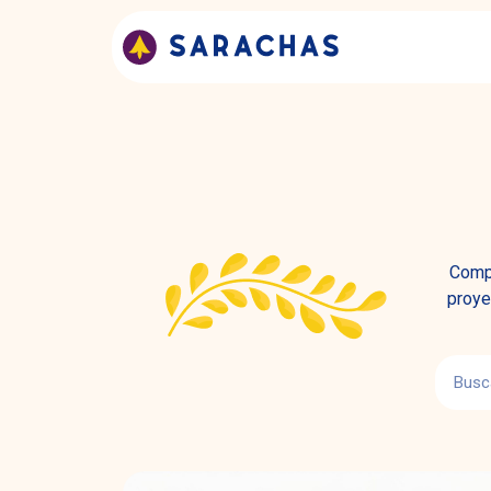
Compa
proye