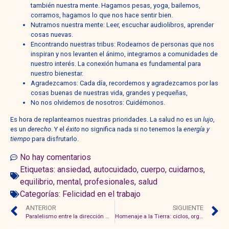
también nuestra mente. Hagamos pesas, yoga, bailemos,
corramos, hagamos lo que nos hace sentir bien.
Nutramos nuestra mente: Leer, escuchar audiolibros, aprender
cosas nuevas.
Encontrando nuestras tribus: Rodearnos de personas que nos
inspiran y nos levanten el ánimo, integrarnos a comunidades de
nuestro interés. La conexión humana es fundamental para
nuestro bienestar.
Agradezcamos: Cada día, recordemos y agradezcamos por las
cosas buenas de nuestras vida, grandes y pequeñas,
No nos olvidemos de nosotros: Cuidémonos.
Es hora de replantearnos nuestras prioridades. La salud no es un
lujo
,
es un
derecho
. Y el
éxito
no significa nada si no tenemos la
energía y
tiempo
para disfrutarlo.
No hay comentarios
Etiquetas:
ansiedad
,
autocuidado
,
cuerpo
,
cuidarnos
,
equilibrio
,
mental
,
profesionales
,
salud
Categorías:
Felicidad en el trabajo
ANTERIOR
SIGUIENTE
Paralelismo entre la dirección musical y la dirección de proyectos
Homenaje a la Tierra: ciclos, organización y la danza de la vida