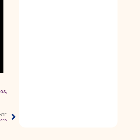
tos
,
ENTE
sario