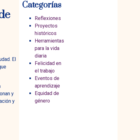
Categorías
 de
Reflexiones
Proyectos
históricos
Herramientas
para la vida
diaria
udad. El
Felicidad en
que
el trabajo
Eventos de
aprendizaje
a
Equidad de
ionan y
género
ación y