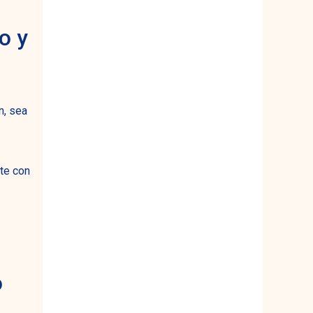
o y
n, sea
te con
o