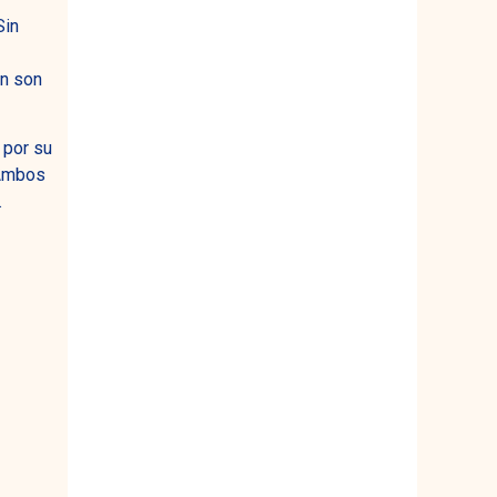
Sin
ón son
, por su
 Ambos
.