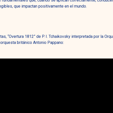
s fundamentales que, cuando se aplican correctamente, conducen
ngibles, que impactan positivamente en el mundo.
as, “Overtura 1812” de P. I. Tchaikovsky interpretada por la Orq
 orquesta británico Antonio Pappano: