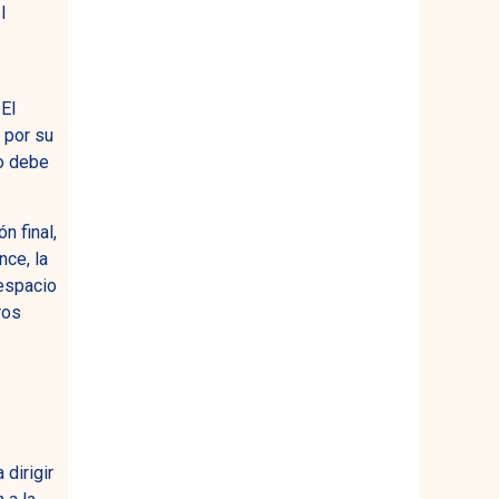
l
 El
 por su
po debe
n final,
nce, la
 espacio
ros
dirigir