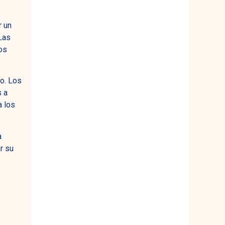
r un
 Las
os
jo. Los
s a
a los
a
r su