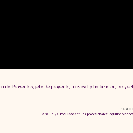
ón de Proyectos
,
jefe de proyecto
,
musical
,
planificación
,
proyec
SIGUI
La salud y autocuidado en los profesionales: equilibrio nece