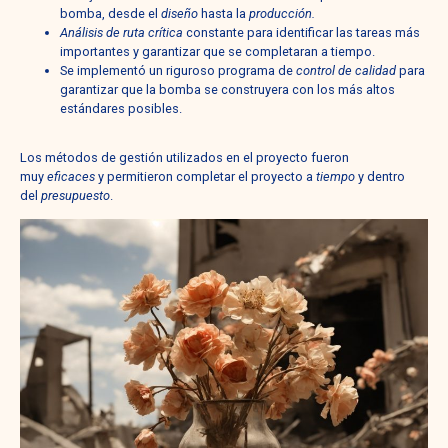
bomba, desde el
diseño
hasta la
producción.
Análisis de ruta crítica
constante para identificar las tareas más
importantes y garantizar que se completaran a tiempo.
Se implementó un riguroso programa de
control de calidad
para
garantizar que la bomba se construyera con los más altos
estándares posibles.
Los métodos de gestión utilizados en el proyecto fueron
muy
eficaces
y permitieron completar el proyecto a
tiempo
y dentro
del
presupuesto
.