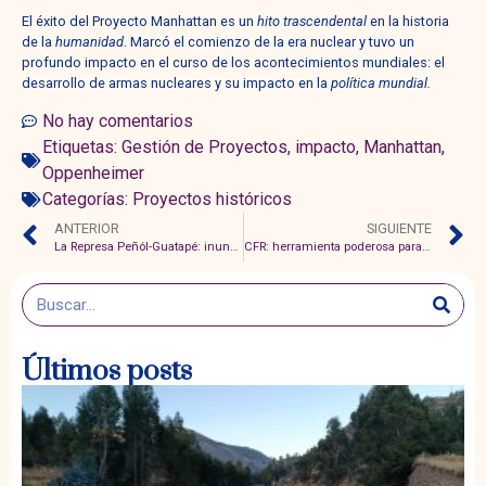
El éxito del Proyecto Manhattan es un
hito trascendental
en la historia
de la
humanidad
. Marcó el comienzo de la era nuclear y tuvo un
profundo impacto en el curso de los acontecimientos mundiales: el
desarrollo de armas nucleares y su impacto en la
política mundial.
No hay comentarios
Etiquetas:
Gestión de Proyectos
,
impacto
,
Manhattan
,
Oppenheimer
Categorías:
Proyectos históricos
ANTERIOR
SIGUIENTE
La Represa Peñól-Guatapé: inundación para garantizar electricidad para Medellín
CFR: herramienta poderosa para la gestión del desempeño organizacional
Últimos posts