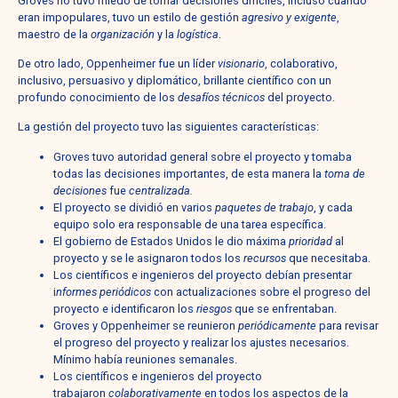
Groves no tuvo miedo de tomar decisiones difíciles, incluso cuando
eran impopulares, tuvo un estilo de gestión
agresivo y exigente
,
maestro de la
organización
y la
logística
.
De otro lado, Oppenheimer fue un líder
visionario
, colaborativo,
inclusivo, persuasivo y diplomático, brillante científico con un
profundo conocimiento de los
desafíos técnicos
del proyecto.
La gestión del proyecto tuvo las siguientes características:
Groves tuvo autoridad general sobre el proyecto y tomaba
todas las decisiones importantes, de esta manera la
toma de
decisiones
fue
centralizada.
El proyecto se dividió en varios
paquetes de trabajo
, y cada
equipo solo era responsable de una tarea específica.
El gobierno de Estados Unidos le dio máxima
prioridad
al
proyecto y se le asignaron todos los
recursos
que necesitaba.
Los científicos e ingenieros del proyecto debían presentar
i
nformes periódicos
con actualizaciones sobre el progreso del
proyecto e identificaron los
riesgos
que se enfrentaban.
Groves y Oppenheimer se reunieron
periódicamente
para revisar
el progreso del proyecto y realizar los ajustes necesarios.
Mínimo había reuniones semanales.
Los científicos e ingenieros del proyecto
trabajaron
colaborativamente
en todos los aspectos de la